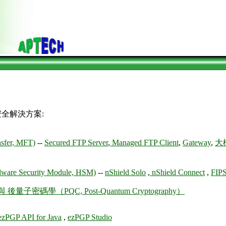
全解決方案:
fer, MFT)
--
Secured FTP Server
,
Managed FTP Client
,
Gateway
,
大
Security Module, HSM)
--
nShield Solo
,
nShield Connect
,
FIPS
 與 後量子密碼學（PQC, Post-Quantum Cryptography）
ezPGP API for Java
,
ezPGP Studio